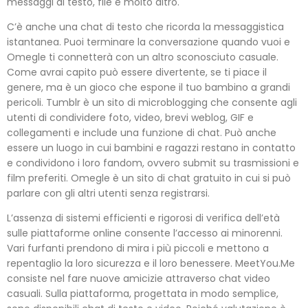
messaggi di testo, file e molto altro.
C’è anche una chat di testo che ricorda la messaggistica
istantanea. Puoi terminare la conversazione quando vuoi e
Omegle ti connetterà con un altro sconosciuto casuale.
Come avrai capito può essere divertente, se ti piace il
genere, ma è un gioco che espone il tuo bambino a grandi
pericoli. Tumblr è un sito di microblogging che consente agli
utenti di condividere foto, video, brevi weblog, GIF e
collegamenti e include una funzione di chat. Può anche
essere un luogo in cui bambini e ragazzi restano in contatto
e condividono i loro fandom, ovvero submit su trasmissioni e
film preferiti. Omegle è un sito di chat gratuito in cui si può
parlare con gli altri utenti senza registrarsi.
L’assenza di sistemi efficienti e rigorosi di verifica dell’età
sulle piattaforme online consente l’accesso ai minorenni.
Vari furfanti prendono di mira i più piccoli e mettono a
repentaglio la loro sicurezza e il loro benessere. MeetYou.Me
consiste nel fare nuove amicizie attraverso chat video
casuali. Sulla piattaforma, progettata in modo semplice,