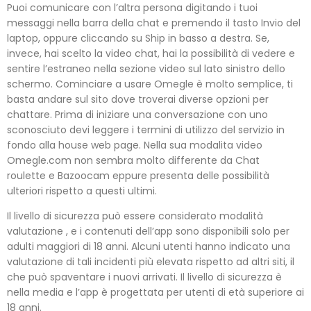
Puoi comunicare con l’altra persona digitando i tuoi
messaggi nella barra della chat e premendo il tasto Invio del
laptop, oppure cliccando su Ship in basso a destra. Se,
invece, hai scelto la video chat, hai la possibilità di vedere e
sentire l’estraneo nella sezione video sul lato sinistro dello
schermo. Cominciare a usare Omegle è molto semplice, ti
basta andare sul sito dove troverai diverse opzioni per
chattare. Prima di iniziare una conversazione con uno
sconosciuto devi leggere i termini di utilizzo del servizio in
fondo alla house web page. Nella sua modalita video
Omegle.com non sembra molto differente da Chat
roulette e Bazoocam eppure presenta delle possibilità
ulteriori rispetto a questi ultimi.
Il livello di sicurezza può essere considerato modalità
valutazione , e i contenuti dell’app sono disponibili solo per
adulti maggiori di 18 anni. Alcuni utenti hanno indicato una
valutazione di tali incidenti più elevata rispetto ad altri siti, il
che può spaventare i nuovi arrivati. Il livello di sicurezza è
nella media e l’app è progettata per utenti di età superiore ai
18 anni.