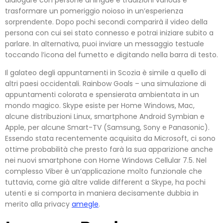
dialogare con persone di lingue e tradizioni various e
trasformare un pomeriggio noioso in un’esperienza
sorprendente. Dopo pochi secondi comparirà il video della
persona con cui sei stato connesso e potrai iniziare subito a
parlare. In alternativa, puoi inviare un messaggio testuale
toccando l’icona del fumetto e digitando nella barra di testo.
Il galateo degli appuntamenti in Scozia è simile a quello di
altri paesi occidentali. Rainbow Goals – una simulazione di
appuntamenti colorata e spensierata ambientata in un
mondo magico. Skype esiste per Home Windows, Mac,
alcune distribuzioni Linux, smartphone Android Symbian e
Apple, per alcune Smart-TV (Samsung, Sony e Panasonic).
Essendo stata recentemente acquisita da Microsoft, ci sono
ottime probabilità che presto farà la sua apparizione anche
nei nuovi smartphone con Home Windows Cellular 7.5. Nel
complesso Viber è un’applicazione molto funzionale che
tuttavia, come già altre valide different a Skype, ha pochi
utenti e si comporta in maniera decisamente dubbia in
merito alla privacy
amegle
.