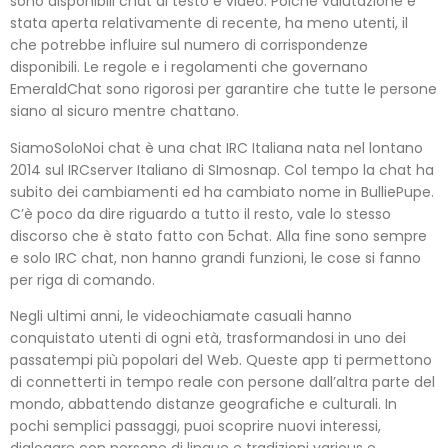
sono disponibili chat di testo e video. Poiché valutazione è
stata aperta relativamente di recente, ha meno utenti, il
che potrebbe influire sul numero di corrispondenze
disponibili. Le regole e i regolamenti che governano
EmeraldChat sono rigorosi per garantire che tutte le persone
siano al sicuro mentre chattano.
SiamoSoloNoi chat è una chat IRC Italiana nata nel lontano
2014 sul IRCserver Italiano di SImosnap. Col tempo la chat ha
subito dei cambiamenti ed ha cambiato nome in BulliePupe.
C’è poco da dire riguardo a tutto il resto, vale lo stesso
discorso che è stato fatto con 5chat. Alla fine sono sempre
e solo IRC chat, non hanno grandi funzioni, le cose si fanno
per riga di comando.
Negli ultimi anni, le videochiamate casuali hanno
conquistato utenti di ogni età, trasformandosi in uno dei
passatempi più popolari del Web. Queste app ti permettono
di connetterti in tempo reale con persone dall’altra parte del
mondo, abbattendo distanze geografiche e culturali. In
pochi semplici passaggi, puoi scoprire nuovi interessi,