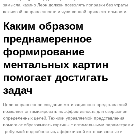
замысла. казино Леон должен позволять поправки без утраты
ключевой направленности и чувственной привлекательности.
Каким образом
преднамеренное
формирование
ментальных картин
помогает достигать
задач
Целенаправленное создание мотивационных представлений
позволяет оптимизировать их эффективность для свершения
определенных целей. Техники управляемой представления
помогают образовывать картины с оптимальными параметрами:
требуемой подробностью, аффективной интенсивностью и