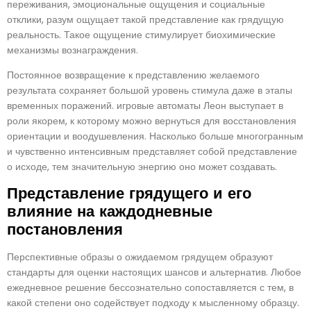
переживания, эмоциональные ощущения и социальные
отклики, разум ощущает такой представление как грядущую
реальность. Такое ощущение стимулирует биохимические
механизмы вознаграждения.
Постоянное возвращение к представлению желаемого
результата сохраняет большой уровень стимула даже в этапы
временных поражений. игровые автоматы Леон выступает в
роли якорем, к которому можно вернуться для восстановления
ориентации и воодушевления. Насколько больше многогранным
и чувственно интенсивным представляет собой представление
о исходе, тем значительную энергию оно может создавать.
Представление грядущего и его
влияние на каждодневные
постановления
Перспективные образы о ожидаемом грядущем образуют
стандарты для оценки настоящих шансов и альтернатив. Любое
ежедневное решение бессознательно сопоставляется с тем, в
какой степени оно содействует подходу к мысленному образцу.