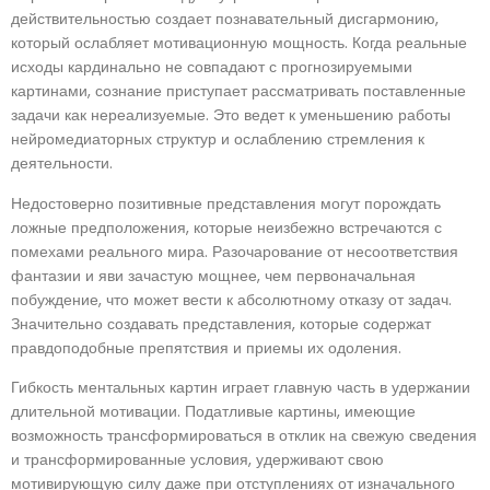
действительностью создает познавательный дисгармонию,
который ослабляет мотивационную мощность. Когда реальные
исходы кардинально не совпадают с прогнозируемыми
картинами, сознание приступает рассматривать поставленные
задачи как нереализуемые. Это ведет к уменьшению работы
нейромедиаторных структур и ослаблению стремления к
деятельности.
Недостоверно позитивные представления могут порождать
ложные предположения, которые неизбежно встречаются с
помехами реального мира. Разочарование от несоответствия
фантазии и яви зачастую мощнее, чем первоначальная
побуждение, что может вести к абсолютному отказу от задач.
Значительно создавать представления, которые содержат
правдоподобные препятствия и приемы их одоления.
Гибкость ментальных картин играет главную часть в удержании
длительной мотивации. Податливые картины, имеющие
возможность трансформироваться в отклик на свежую сведения
и трансформированные условия, удерживают свою
мотивирующую силу даже при отступлениях от изначального