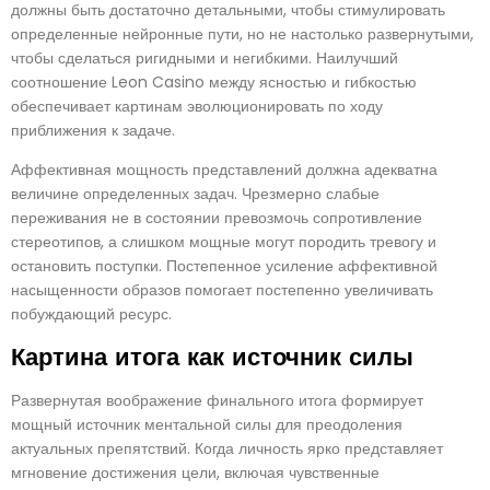
должны быть достаточно детальными, чтобы стимулировать
определенные нейронные пути, но не настолько развернутыми,
чтобы сделаться ригидными и негибкими. Наилучший
соотношение Leon Casino между ясностью и гибкостью
обеспечивает картинам эволюционировать по ходу
приближения к задаче.
Аффективная мощность представлений должна адекватна
величине определенных задач. Чрезмерно слабые
переживания не в состоянии превозмочь сопротивление
стереотипов, а слишком мощные могут породить тревогу и
остановить поступки. Постепенное усиление аффективной
насыщенности образов помогает постепенно увеличивать
побуждающий ресурс.
Картина итога как источник силы
Развернутая воображение финального итога формирует
мощный источник ментальной силы для преодоления
актуальных препятствий. Когда личность ярко представляет
мгновение достижения цели, включая чувственные