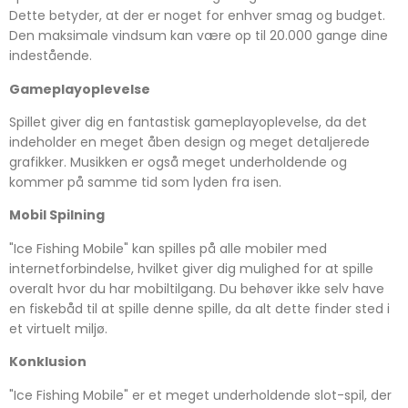
Dette betyder, at der er noget for enhver smag og budget.
Den maksimale vindsum kan være op til 20.000 gange dine
indestående.
Gameplayoplevelse
Spillet giver dig en fantastisk gameplayoplevelse, da det
indeholder en meget åben design og meget detaljerede
grafikker. Musikken er også meget underholdende og
kommer på samme tid som lyden fra isen.
Mobil Spilning
"Ice Fishing Mobile" kan spilles på alle mobiler med
internetforbindelse, hvilket giver dig mulighed for at spille
overalt hvor du har mobiltilgang. Du behøver ikke selv have
en fiskebåd til at spille denne spille, da alt dette finder sted i
et virtuelt miljø.
Konklusion
"Ice Fishing Mobile" er et meget underholdende slot-spil, der