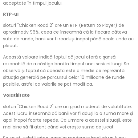
acceptate în timpul jocului.
RTP-ul
sloturi "Chicken Road 2" are un RTP (Return to Player) de
aproximativ 96%, ceea ce înseamnă că la fiecare câteva
sute de runde, banii vor fi readuși înapoi până acolo unde au
plecat.
Această valoare indică faptul că jocul oferă o şansă
rezonabilă de a câștiga bani în timpul unei sesiuni lungi. Se
observă și faptul că aceasta este o medie ce reprezintă
situația generală pe parcursul celor 10 milioane de runde
posibile, astfel ca valorile se pot modifica.
Volatilitate
sloturi "Chicken Road 2" are un grad moderat de volatilitate.
Acest lucru înseamnă că banii vor fi aduși la o sumă mare și
apoi înapoi foarte repede. Ca urmare a acestei situații, este
mai bine să fii atent când vei crește suma de jucat.
Pe scurt, volatilitatea joacelor moderate implică un lucru: