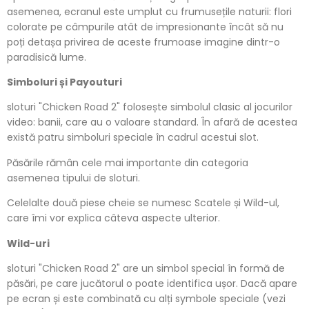
asemenea, ecranul este umplut cu frumusețile naturii: flori
colorate pe câmpurile atât de impresionante încât să nu
poți detașa privirea de aceste frumoase imagine dintr-o
paradisică lume.
Simboluri și Payouturi
sloturi "Chicken Road 2" folosește simbolul clasic al jocurilor
video: banii, care au o valoare standard. În afară de acestea
există patru simboluri speciale în cadrul acestui slot.
Păsările rămân cele mai importante din categoria
asemenea tipului de sloturi.
Celelalte două piese cheie se numesc Scatele și Wild-ul,
care îmi vor explica câteva aspecte ulterior.
Wild-uri
sloturi "Chicken Road 2" are un simbol special în formă de
păsări, pe care jucătorul o poate identifica ușor. Dacă apare
pe ecran și este combinată cu alți symbole speciale (vezi