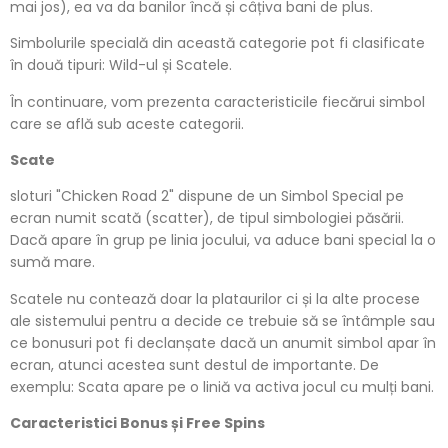
mai jos), ea va da banilor încă și câțiva bani de plus.
Simbolurile specială din această categorie pot fi clasificate
în două tipuri: Wild-ul și Scatele.
În continuare, vom prezenta caracteristicile fiecărui simbol
care se află sub aceste categorii.
Scate
sloturi "Chicken Road 2" dispune de un Simbol Special pe
ecran numit scată (scatter), de tipul simbologiei păsării.
Dacă apare în grup pe linia jocului, va aduce bani special la o
sumă mare.
Scatele nu contează doar la plataurilor ci și la alte procese
ale sistemului pentru a decide ce trebuie să se întâmple sau
ce bonusuri pot fi declanșate dacă un anumit simbol apar în
ecran, atunci acestea sunt destul de importante. De
exemplu: Scata apare pe o liniă va activa jocul cu mulți bani.
Caracteristici Bonus și Free Spins