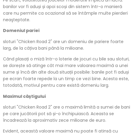
banilor vor fi aduși și apoi scoși din sistem într-o manieră
care nu permite ca ocazional să se întâmple multe pierderi
neaşteptate.
Domeniul pariei
sloturi "Chicken Road 2" are un domeniu de pariere foarte
larg, de la câțiva bani până la milioane.
Când plasați o miză într-o loterie de jocuri cu bile sau sloturi,
se dorește să atinge cât mai mare valoarea maximă a unei
sume și încă din alte două situații posibile: banile pot fi aduși
pe ecran foarte repede la un timp ce vezi bine. Acesta este,
totodată, motivul pentru care există domeniu larg.
Maximul câștigului
sloturi "Chicken Road 2" are o maximă limită a sumei de bani
pe care jucătorii pot să și-o închipuiască. Aceasta se
încadrează la aproximativ zece milioane de euro.
Evident, această valoare maximă nu poate fi atinsă cu