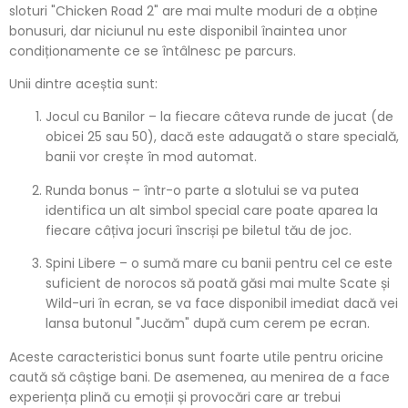
sloturi "Chicken Road 2" are mai multe moduri de a obține
bonusuri, dar niciunul nu este disponibil înaintea unor
condiționamente ce se întâlnesc pe parcurs.
Unii dintre aceștia sunt:
Jocul cu Banilor – la fiecare câteva runde de jucat (de
obicei 25 sau 50), dacă este adaugată o stare specială,
banii vor crește în mod automat.
Runda bonus – într-o parte a slotului se va putea
identifica un alt simbol special care poate aparea la
fiecare câțiva jocuri înscriși pe biletul tău de joc.
Spini Libere – o sumă mare cu banii pentru cel ce este
suficient de norocos să poată găsi mai multe Scate și
Wild-uri în ecran, se va face disponibil imediat dacă vei
lansa butonul "Jucăm" după cum cerem pe ecran.
Aceste caracteristici bonus sunt foarte utile pentru oricine
caută să câștige bani. De asemenea, au menirea de a face
experiența plină cu emoții și provocări care ar trebui