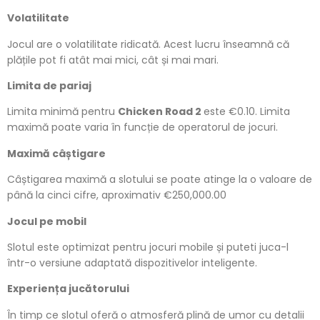
Volatilitate
Jocul are o volatilitate ridicată. Acest lucru înseamnă că
plățile pot fi atât mai mici, cât și mai mari.
Limita de pariaj
Limita minimă pentru
Chicken Road 2
este €0.10. Limita
maximă poate varia în funcție de operatorul de jocuri.
Maximă câștigare
Câștigarea maximă a slotului se poate atinge la o valoare de
până la cinci cifre, aproximativ €250,000.00
Jocul pe mobil
Slotul este optimizat pentru jocuri mobile și puteti juca-l
într-o versiune adaptată dispozitivelor inteligente.
Experiența jucătorului
În timp ce slotul oferă o atmosferă plină de umor cu detalii