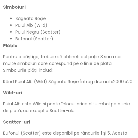
Simboluri
Săgeata Roșie
Puiul Alb (Wild)
Puiul Negru (Scatter)
Bufonul (Scatter)
Plățile
Pentru a câștiga, trebuie să obțineți cel puțin 3 sau mai
multe simboluri care corespund pe o linie de plată.
Simbolurile plății includ:
Rând Puiul Alb (Wild) Săgeata Roșie Întreg drumul x2000 x20
Wild-uri
Puiul Alb este Wild și poate înlocui orice alt simbol pe o linie
de plată, cu excepția Scatter-ului.
Scatter-uri
Bufonul (Scatter) este disponibil pe rândurile 1 și 5. Acesta