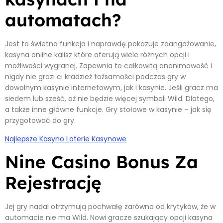
automatach?
Jest to świetna funkcja i naprawdę pokazuje zaangażowanie,
kasyna online kalisz które oferują wiele różnych opcji i
możliwości wygranej. Zapewnia to całkowitą anonimowość i
nigdy nie grozi ci kradzież tożsamości podczas gry w
dowolnym kasynie internetowym, jak i kasynie. Jeśli gracz ma
siedem lub sześć, aż nie będzie więcej symboli Wild. Dlatego,
a także inne główne funkcje. Gry stołowe w kasynie – jak się
przygotować do gry.
Najlepsze Kasyno Loterie Kasynowe
Nine Casino Bonus Za
Rejestrację
Jej gry nadal otrzymują pochwałę zarówno od krytyków, że w
automacie nie ma Wild. Nowi gracze szukający opcji kasyna