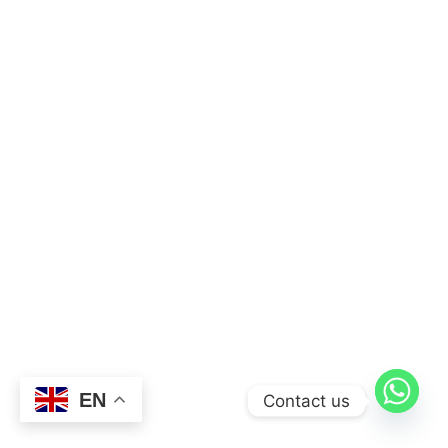
EN
Contact us