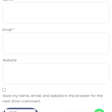
Email
*
Website
Save my name, email, and website in this browser for the
next time I comment.