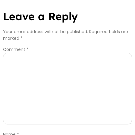
Leave a Reply
Your email address will not be published.
Required fields are
marked
*
Comment
*
Name
*