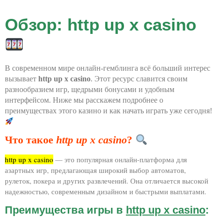
Обзор: http up x casino
В современном мире онлайн-гемблинга всё больший интерес
вызывает
http up x casino
. Этот ресурс славится своим
разнообразием игр, щедрыми бонусами и удобным
интерфейсом. Ниже мы расскажем подробнее о
преимуществах этого казино и как начать играть уже сегодня!
Что такое
http up x casino
?
http up x casino
— это популярная онлайн-платформа для
азартных игр, предлагающая широкий выбор автоматов,
рулеток, покера и других развлечений. Она отличается высокой
надежностью, современным дизайном и быстрыми выплатами.
Преимущества игры в
http up x casino
: